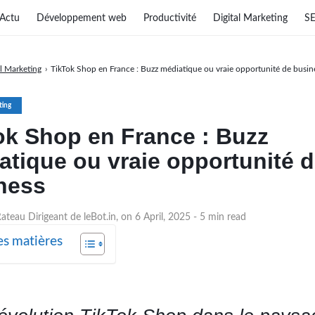
Actu
Développement web
Productivité
Digital Marketing
S
al Marketing
›
TikTok Shop en France : Buzz médiatique ou vraie opportunité de busin
ting
ok Shop en France : Buzz
atique ou vraie opportunité 
ness
ateau Dirigeant de leBot.in, on 6 April, 2025
- 5 min read
es matières