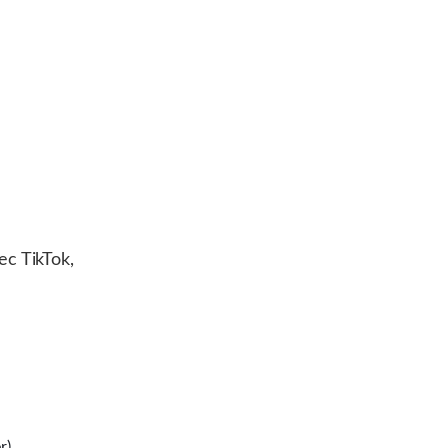
c TikTok,
r)