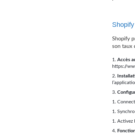
Shopify 
Shopify p
son taux 
Accès a
https://ww
Installa
l’applicati
Configu
Connect
Synchro
Activez 
Fonction