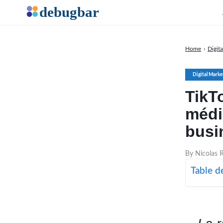
Home
›
Digit
Digital Marke
TikT
médi
busi
By Nicolas R
Table d