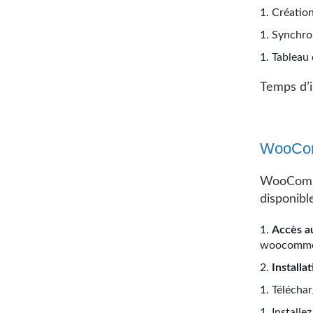
Création
Synchron
Tableau 
Temps d’i
WooComm
WooComme
disponibl
Accès a
woocomme
Installa
Téléchar
Installe