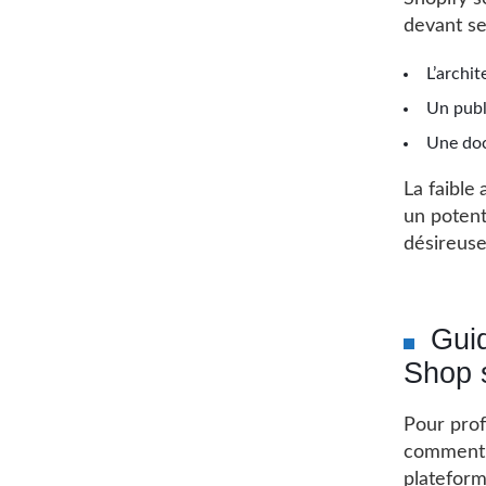
devant se
L’archit
Un publ
Une doc
La faible
un potent
désireuse
Guid
Shop 
Pour prof
comment i
platefor