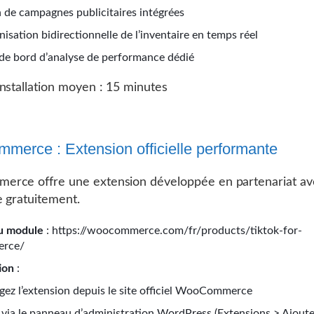
 de campagnes publicitaires intégrées
isation bidirectionnelle de l’inventaire en temps réel
de bord d’analyse de performance dédié
nstallation moyen : 15 minutes
erce : Extension officielle performante
rce offre une extension développée en partenariat ave
e gratuitement.
u module
: https://woocommerce.com/fr/products/tiktok-for-
rce/
tion
:
gez l’extension depuis le site officiel WooCommerce
z via le panneau d’administration WordPress (Extensions > Ajoute