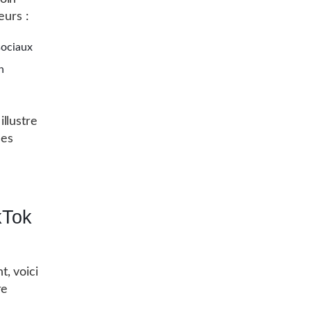
eurs :
 sociaux
n
llustre
ses
kTok
, voici
re