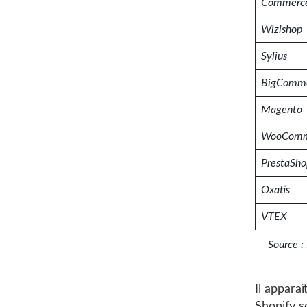
Commerce
Wizishop
Sylius
BigComm
Magento
WooComm
PrestaSho
Oxatis
VTEX
Source :
Il appara
Shopify s