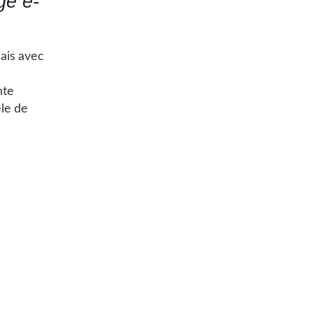
ge e-
ais avec
nte
le de