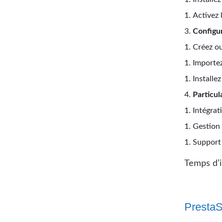
Activez 
Configu
Créez o
Importez
Installez
Particul
Intégra
Gestion 
Support 
Temps d’i
PrestaS