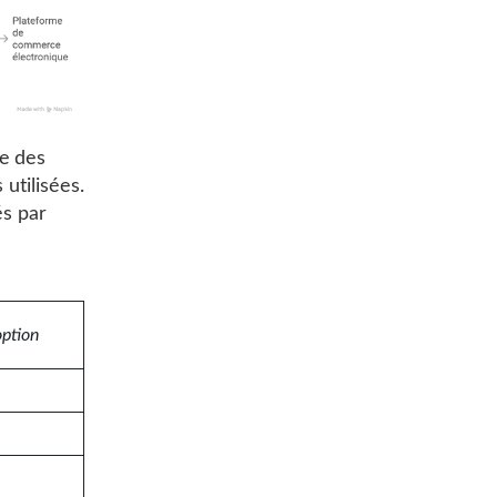
le des
utilisées.
és par
option