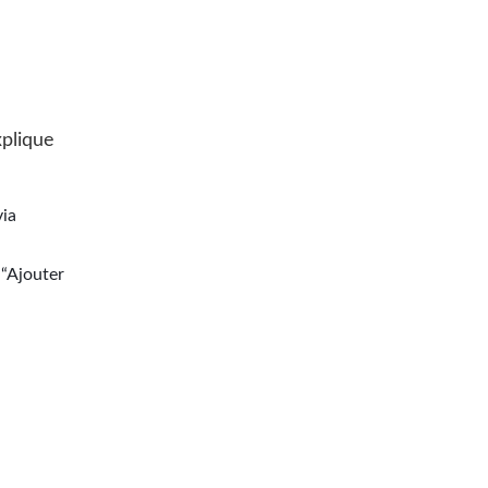
xplique
via
 “Ajouter