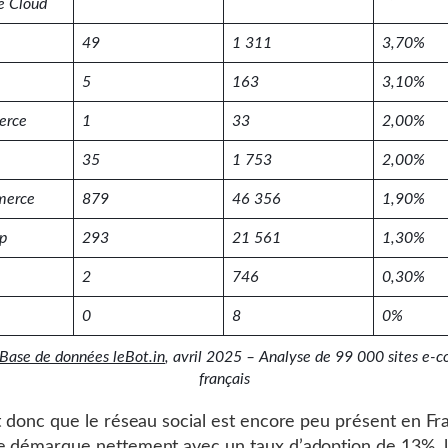
 Cloud
49
1 311
3,70%
5
163
3,10%
erce
1
33
2,00%
35
1 753
2,00%
erce
879
46 356
1,90%
p
293
21 561
1,30%
2
746
0,30%
0
8
0%
Base de données leBot.in
, avril 2025 – Analyse de 99 000 sites e
français
ît donc que le réseau social est encore peu présent en Fr
e démarque nettement avec un taux d’adoption de 13%, l