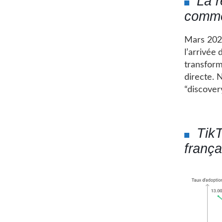
La r
comme
Mars 2025
l’arrivée
transform
directe. 
“discover
Tik
frança