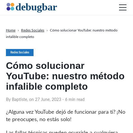
Home
›
Redes Sociales
›
Cómo solucionar YouTube: nuestro método
infalible completo
Actualidad
Desarollo Web
Redes Sociales
Productividad
Cómo solucionar
Marketing Digital
YouTube: nuestro método
SEO
infalible completo
Redes Sociales
By Baptiste, on 27 June, 2023
- 6 min read
DOWNLOAD DEBUGBAR
¿Alguna vez YouTube dejó de funcionar para ti? ¡No
te preocupes, no estás solo!