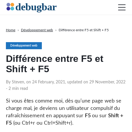
Home
›
Développement web
›
Différence entre F5 et Shift + F5
Actu
Développement web
Développement web
Différence entre F5 et
Productivité
Shift + F5
Digital Marketing
SEO
By Steven, on 24 February, 2021, updated on 29 November, 2022
- 2 min read
Réseaux sociaux
Si vous êtes comme moi, dès qu’une page web se
charge mal, je deviens un utilisateur compulsif du
rafraîchissement en appuyant sur
F5
ou sur
Shift +
DOWNLOAD DEBUGBAR
F5
(ou Ctrl+r ou Ctrl+Shift+r).